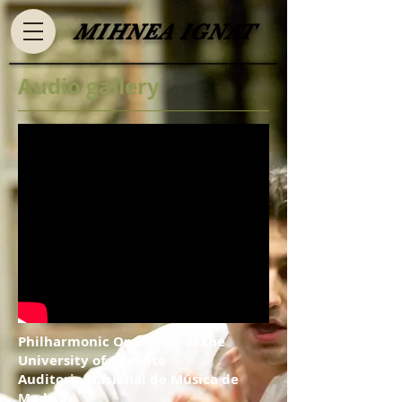
​MIHNEA IGNAT​
Audio gallery
Philharmonic Orchestra of the
University of Alicante
Auditorio Nacional de Música de
Madrid